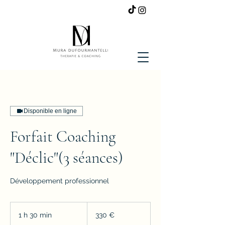
Disponible en ligne
Forfait Coaching
"Déclic"(3 séances)
Développement professionnel
330
euros
1 h 30 min
1
330 €
3