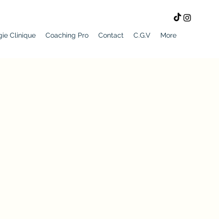
ie Clinique
Coaching Pro
Contact
C.G.V
More