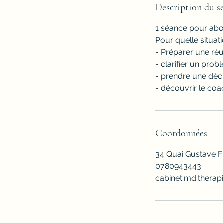
m
Description du se
i
1 séance pour abo
n
Pour quelle situati
- Préparer une réu
- clarifier un prob
- prendre une déc
- découvrir le co
Coordonnées
34 Quai Gustave F
0780943443
cabinet.md.thera