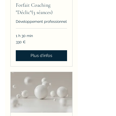
Forfait Coaching
"Déclic"(3 séances)
Développement professionnel
1 h 30 min
330
330 €
euros
Plus d'infos