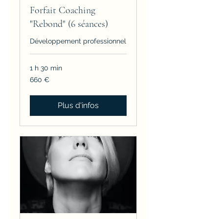
Forfait Coaching
"Rebond" (6 séances)
Développement professionnel
1 h 30 min
660
660 €
euros
Plus d'infos