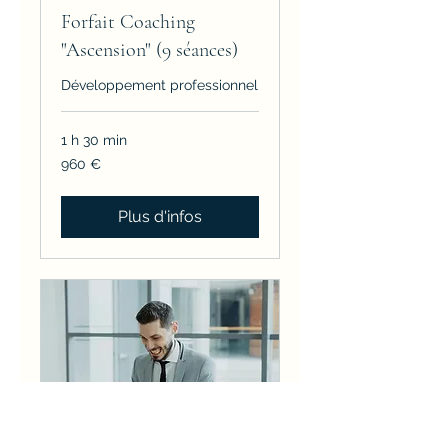
Forfait Coaching
"Ascension" (9 séances)
Développement professionnel
1 h 30 min
960
960 €
euros
Plus d'infos