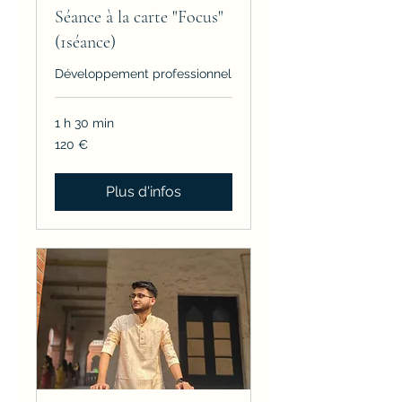
Séance à la carte "Focus"
(1séance)
Développement professionnel
1 h 30 min
120
120 €
euros
Plus d'infos