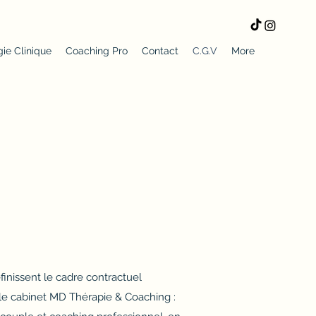
ie Clinique
Coaching Pro
Contact
C.G.V
More
inissent le cadre contractuel
 le cabinet MD Thérapie & Coaching :