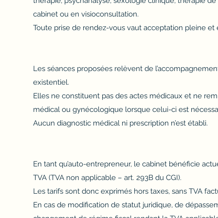
thérapie, psychanalyse, sexologie clinique, thérapie d
cabinet ou en visioconsultation.
Toute prise de rendez-vous vaut acceptation pleine et
Les séances proposées relèvent de l’accompagnement 
existentiel.
Elles ne constituent pas des actes médicaux et ne remp
médical ou gynécologique lorsque celui-ci est nécessai
Aucun diagnostic médical ni prescription n’est établi.
En tant qu’auto-entrepreneur, le cabinet bénéficie act
TVA (TVA non applicable – art. 293B du CGI).
Les tarifs sont donc exprimés hors taxes, sans TVA fact
En cas de modification de statut juridique, de dépasse